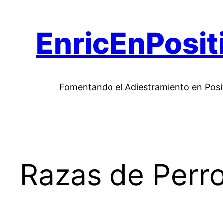
Saltar
al
EnricEnPosit
contenido
Fomentando el Adiestramiento en Posi
Razas de Perr