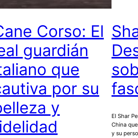
Cane Corso: El
Sha
leal guardián
Des
italiano que
sob
cautiva por su
fas
belleza y
El Shar Pe
fidelidad
China que 
y su perso